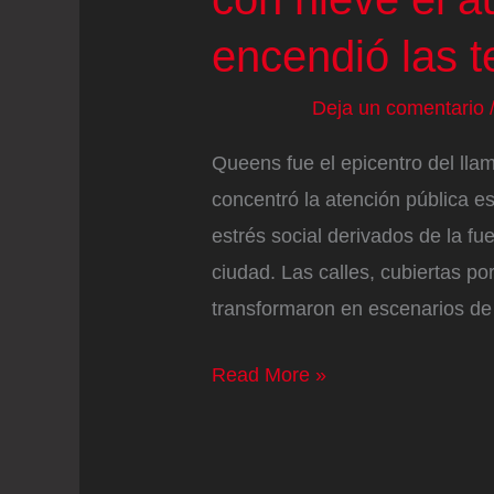
encendió las 
Deja un comentario
Queens fue el epicentro del lla
concentró la atención pública est
estrés social derivados de la fu
ciudad. Las calles, cubiertas po
transformaron en escenarios de d
Un
Read More »
hombre
de
Queens