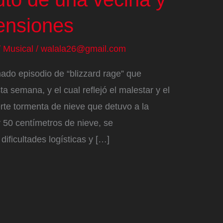
tensiones
/
Musical
/
walala26@gmail.com
mado episodio de “blizzard rage” que
a semana, y el cual reflejó el malestar y el
erte tormenta de nieve que detuvo a la
r 50 centímetros de nieve, se
ificultades logísticas y […]