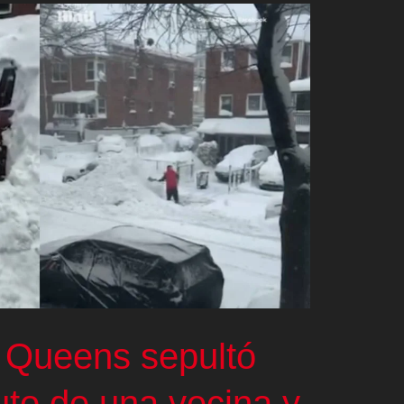
 Queens sepultó
uto de una vecina y