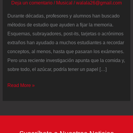
Deja un comentario
/
Musical
/
walala26@gmail.com
Durante décadas, profesores y alumnos han buscado
métodos de estudio que ayuden a fijar la memoria.
Esquemas, subrayadores, post-its, tarjetas o acrónimos
extraños han ayudado a muchos estudiantes a recordar
conceptos, al menos, hasta que pasaran los exámenes.
Pero una reciente investigación apunta que la comida y,
sobre todo, el azúcar, podría tener un papel […]
El
Read More »
hambre
y
la
memoria
están