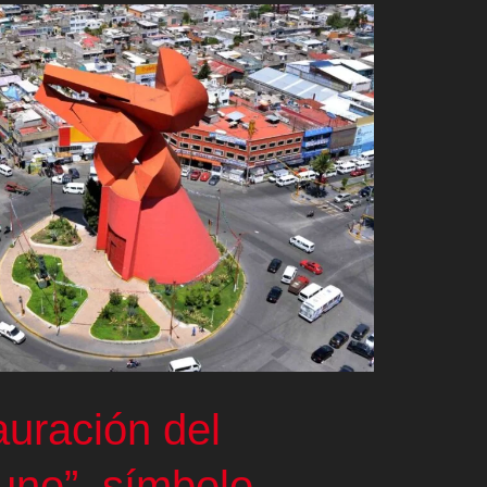
auración del
uno”, símbolo