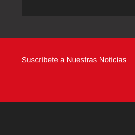
“Coyote
en
Ayuno”,
símbolo
emblemático
de
Suscríbete a Nuestras Noticias
Nezahualcóyotl