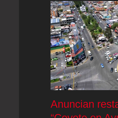
Anuncian rest
“Coyote en Ay