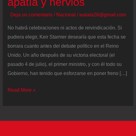
apatía y nervios
Deja un comentario
/
Nacional
/
walala26@gmail.com
No habrá celebraciones ni actos de reivindicación. Si
pudiera elegir, Keir Starmer desearía que esta fecha se
borrara cuanto antes del debate político en el Reino
Unido. Un año después de su victoria electoral (el
pasado 4 de julio), el primer ministro, y con él todo su
Gobierno, han tenido que esforzarse en poner freno […]
Un
Read More »
año
de
Gobierno
laborista
de