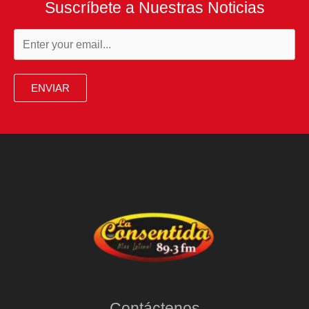
Suscríbete a Nuestras Noticias
Keir
Starmer:
decepción,
apatía
ENVIAR
y
nervios
Contáctenos