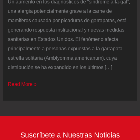
Un aumento en los diagnósticos de “síndrome alfa-gal”,
una alergia potencialmente grave a la carne de
mamíferos causada por picaduras de garrapatas, está
generando respuesta institucional y nuevas medidas
sanitarias en Estados Unidos. El fenómeno afecta
principalmente a personas expuestas a la garrapata
estrella solitaria (Amblyomma americanum), cuya
distribución se ha expandido en los últimos […]
Una
Read More »
picadura
de
garrapata
puede
provocar
Suscríbete a Nuestras Noticias