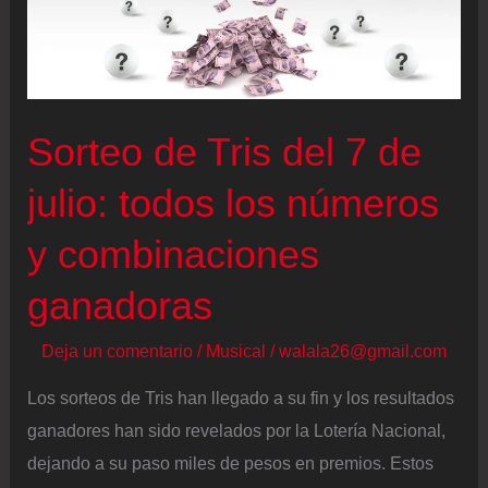
Sorteo de Tris del 7 de
julio: todos los números
y combinaciones
ganadoras
Deja un comentario
/
Musical
/
walala26@gmail.com
Los sorteos de Tris han llegado a su fin y los resultados
ganadores han sido revelados por la Lotería Nacional,
dejando a su paso miles de pesos en premios. Estos