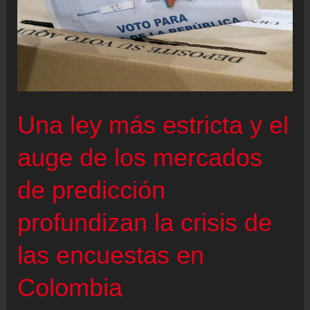
Una ley más estricta y el
auge de los mercados
de predicción
profundizan la crisis de
las encuestas en
Colombia