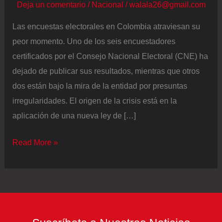
Deja un comentario
/
Nacional
/
walala26@gmail.com
Las encuestas electorales en Colombia atraviesan su
peor momento. Uno de los seis encuestadores
certificados por el Consejo Nacional Electoral (CNE) ha
dejado de publicar sus resultados, mientras que otros
dos están bajo la mira de la entidad por presuntas
irregularidades. El origen de la crisis está en la
aplicación de una nueva ley de […]
Una
Read More »
ley
más
estricta
y
el