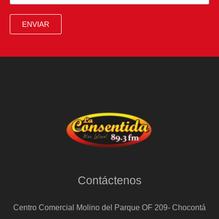
español:
“Vayas
ENVIAR
donde
vayas
hay
un
restaurante”
Contáctenos
Centro Comercial Molino del Parque OF 209- Chocontá