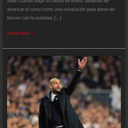
suflé cuando llega la cuesta de enero, después de
arrancar el curso como una exhalación para darse de
bruces con la realidad, […]
El
Read More »
Arsenal
se
sigue
pidiendo
la
Premier
tras
empatar
con
el
Liverpool