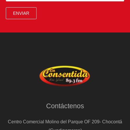
más
de
ENVIAR
dos
goles
por
partido
y
una
pasión
a
prueba
de
Contáctenos
títulos
Centro Comercial Molino del Parque OF 209- Chocontá