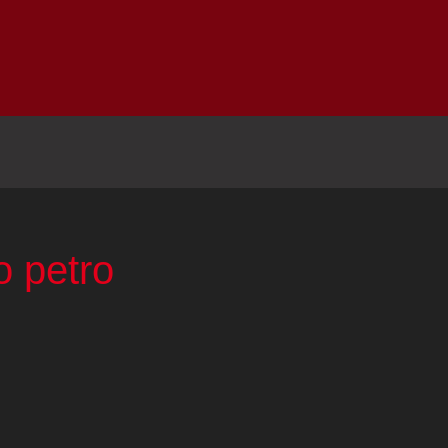
Inicio
Notici
o petro