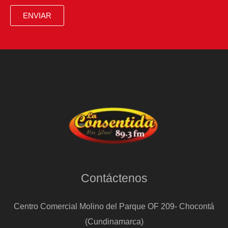
y
ENVIAR
la
diplomacia
que
han
propiciado
su
liberación
Contáctenos
Centro Comercial Molino del Parque OF 209- Chocontá
(Cundinamarca)