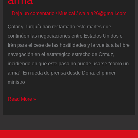
arma”
Deja un comentario
/
Musical
/
walala26@gmail.com
Qatar y Turquía han reclamado este martes que
continúen las negociaciones entre Estados Unidos e
Irán para el cese de las hostilidades y la vuelta a la libre
navegación en el estratégico estrecho de Ormuz,
incidiendo en que este paso no puede usarse “como un
arma”. En rueda de prensa desde Doha, el primer
ministro
Qatar
Read More »
y
Turquía
piden
que