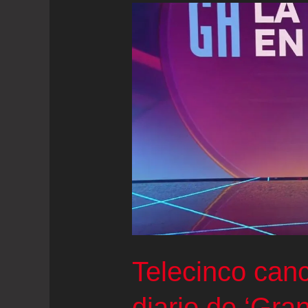
Telecinco can
diario de ‘Gra