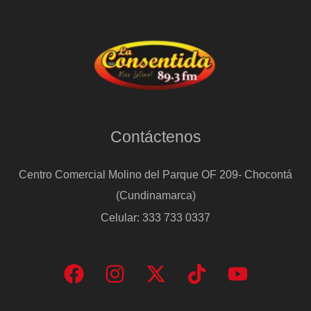
de
Hugo
Boss
Contáctenos
Centro Comercial Molino del Parque OF 209- Chocontá
(Cundinamarca)
Celular: 333 733 0337