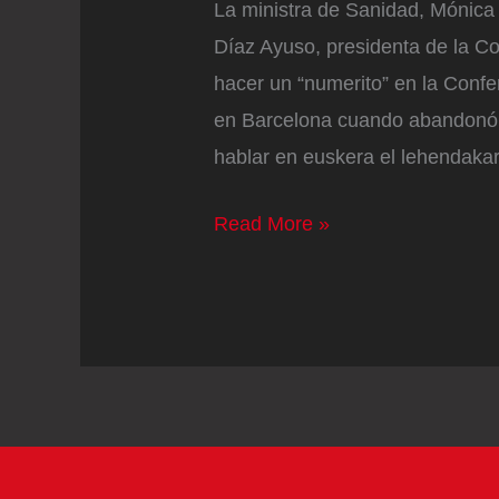
La ministra de Sanidad, Mónica
Díaz Ayuso, presidenta de la C
hacer un “numerito” en la Confe
en Barcelona cuando abandonó 
hablar en euskera el lehendakar
La
Read More »
ministra
de
Sanidad:
“El
objetivo
de
Ayuso