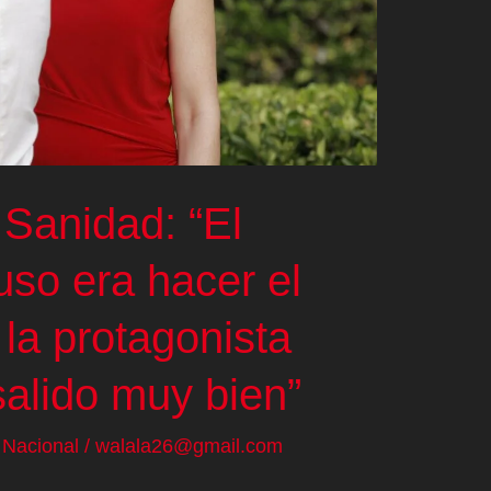
 Sanidad: “El
uso era hacer el
 la protagonista
salido muy bien”
/
Nacional
/
walala26@gmail.com