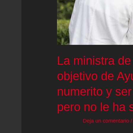
de
Calatrava
(Ciudad
Real)
La ministra de
objetivo de Ay
numerito y ser
pero no le ha 
Deja un comentario