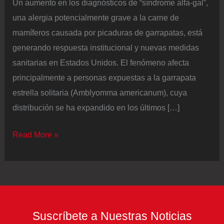
Un aumento en los diagnósticos de “síndrome alfa-gal”,
una alergia potencialmente grave a la carne de
mamíferos causada por picaduras de garrapatas, está
generando respuesta institucional y nuevas medidas
sanitarias en Estados Unidos. El fenómeno afecta
principalmente a personas expuestas a la garrapata
estrella solitaria (Amblyomma americanum), cuya
distribución se ha expandido en los últimos […]
Una
Read More »
picadura
de
garrapata
puede
provocar
Suscríbete a Nuestras Noticias