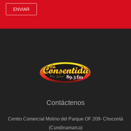
y
ENVIAR
silencio
internacional
Contáctenos
Centro Comercial Molino del Parque OF 209- Chocontá
(Cundinamarca)