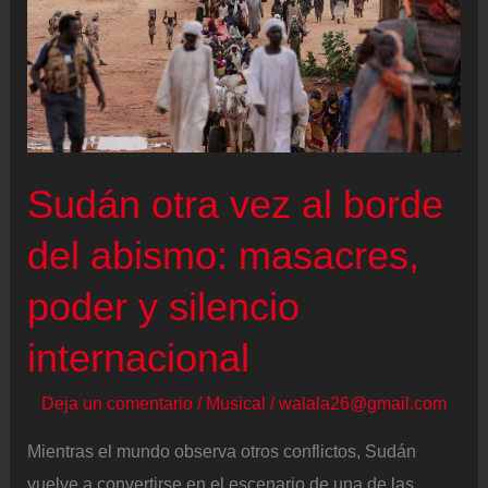
de
Nicolás
Maduro
en
Venezuela:
“Viva
Sudán otra vez al borde
la
libertad”
del abismo: masacres,
poder y silencio
internacional
Deja un comentario
/
Musical
/
walala26@gmail.com
Mientras el mundo observa otros conflictos, Sudán
vuelve a convertirse en el escenario de una de las