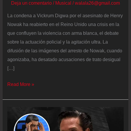
Deja un comentario
/
Musical
/
walala26@gmail.com
La condena a Vickrum Digwa por el asesinato de Henry
Nowak ha reabierto en el Reino Unido una crisis en la
que confluyen la violencia con arma blanca, el debate
sobre la actuación policial y la agitación ultra. La
difusión de las imágenes del arresto de Nowak, cuando
agonizaba, ha desatado acusaciones de trato desigual
[…]
“No
Read More »
puedo
respirar”:
conmoción
en
Reino