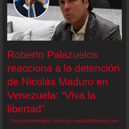
Unido
por
la
muerte
de
un
Roberto Palazuelos
joven
reacciona a la detención
al
que
de Nicolás Maduro en
la
policía
Venezuela: “Viva la
esposó
libertad”
mientras
agonizaba
Deja un comentario
/
Musical
/
walala26@gmail.com