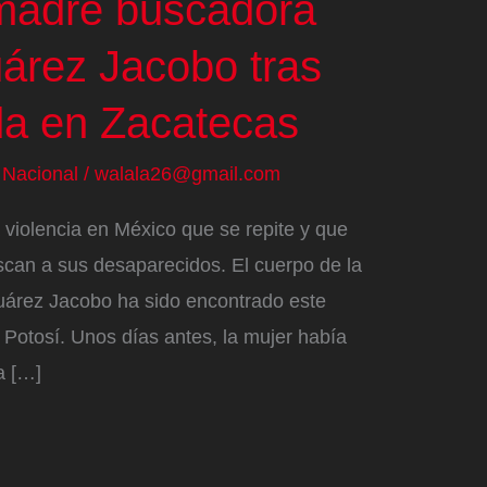
madre buscadora
uárez Jacobo tras
da en Zacatecas
/
Nacional
/
walala26@gmail.com
a violencia en México que se repite y que
scan a sus desaparecidos. El cuerpo de la
uárez Jacobo ha sido encontrado este
 Potosí. Unos días antes, la mujer había
a […]