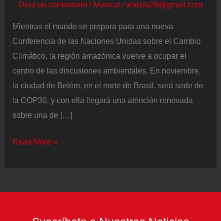
Deja un comentario
/
Musical
/
walala26@gmail.com
Mientras el mundo se prepara para una nueva
Conferencia de las Naciones Unidas sobre el Cambio
Climático, la región amazónica vuelve a ocupar el
centro de las discusiones ambientales. En noviembre,
la ciudad de Belém, en el norte de Brasil, será sede de
la COP30, y con ella llegará una atención renovada
sobre una de […]
Radiografía
Read More »
de
la
Amazonía
rumbo
a