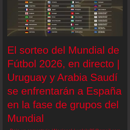
|
Argentina
e
Inglaterra
se
El sorteo del Mundial de
miden
en
Fútbol 2026, en directo |
Atlanta
Uruguay y Arabia Saudí
por
un
se enfrentarán a España
puesto
en la fase de grupos del
en
la
Mundial
final
contra