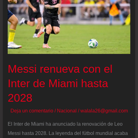
2026,
en
directo
|
Uruguay
y
Arabia
Messi renueva con el
Saudí
se
Inter de Miami hasta
enfrentarán
2028
a
España
Deja un comentario
/
Nacional
/
walala26@gmail.com
en
la
El Inter de Miami ha anunciado la renovación de Leo
fase
Messi hasta 2028. La leyenda del fútbol mundial acaba