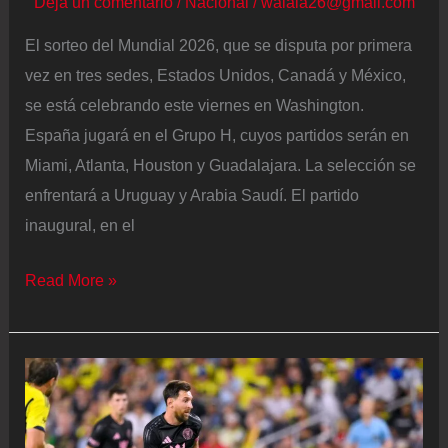
Deja un comentario
/
Nacional
/
walala26@gmail.com
España
El sorteo del Mundial 2026, que se disputa por primera
vez en tres sedes, Estados Unidos, Canadá y México,
se está celebrando este viernes en Washington.
España jugará en el Grupo H, cuyos partidos serán en
Miami, Atlanta, Houston y Guadalajara. La selección se
enfrentará a Uruguay y Arabia Saudí. El partido
inaugural, en el
El
Read More »
sorteo
del
Mundial
de
Fútbol