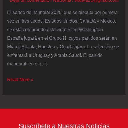
El sorteo del Mundial 2026, que se disputa por primera
vez en tres sedes, Estados Unidos, Canadá y México,
se está celebrando este viernes en Washington.
España jugará en el Grupo H, cuyos partidos serán en
Miami, Atlanta, Houston y Guadalajara. La selección se
enfrentará a Uruguay y Arabia Saudí. El partido
inaugural, en el […]
El
Read More »
sorteo
del
Mundial
de
Fútbol
Suscríbete a Nuestras Noticias