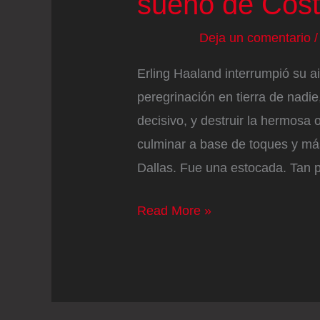
sueño de Cost
Deja un comentario
Erling Haaland interrumpió su ai
peregrinación en tierra de nadie,
decisivo, y destruir la hermosa
culminar a base de toques y más
Dallas. Fue una estocada. Tan 
Haaland
Read More »
destruye
el
hermoso
sueño