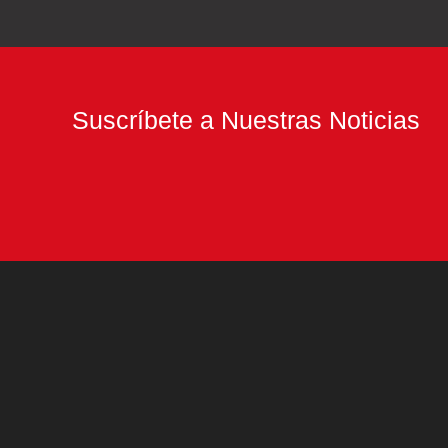
de
Costa
de
Marfil
Suscríbete a Nuestras Noticias