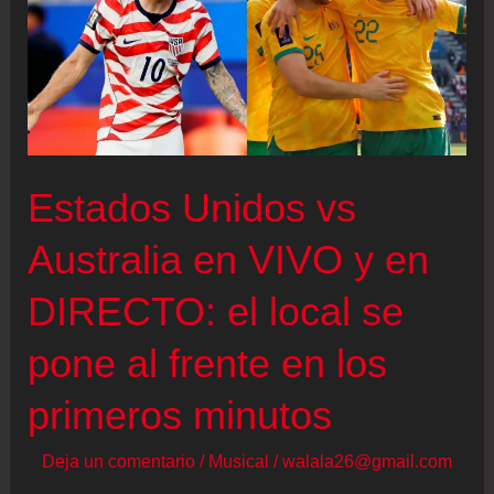
Estados Unidos vs
Australia en VIVO y en
DIRECTO: el local se
pone al frente en los
primeros minutos
Deja un comentario
/
Musical
/
walala26@gmail.com