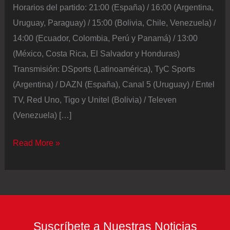
Horarios del partido: 21:00 (España) / 16:00 (Argentina,
Uruguay, Paraguay) / 15:00 (Bolivia, Chile, Venezuela) /
14:00 (Ecuador, Colombia, Perú y Panamá) / 13:00
(México, Costa Rica, El Salvador y Honduras)
Transmisión: DSports (Latinoamérica), TyC Sports
(Argentina) / DAZN (España), Canal 5 (Uruguay) / Entel
TV, Red Uno, Tigo y Unitel (Bolivia) / Televen
(Venezuela) […]
Estados
Read More »
Unidos
vs
Australia
en
VIVO
Suscríbete a Nuestras Noticias