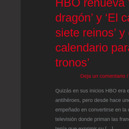
HBO renueva ‘
dragón’ y ‘El c
siete reinos’ y
calendario par
tronos’
Deja un comentario
Quizás en sus inicios HBO era e
antihéroes, pero desde hace un
empeñado en convertirse en la 
televisión donde priman las fra
tenía que exprimir su […]