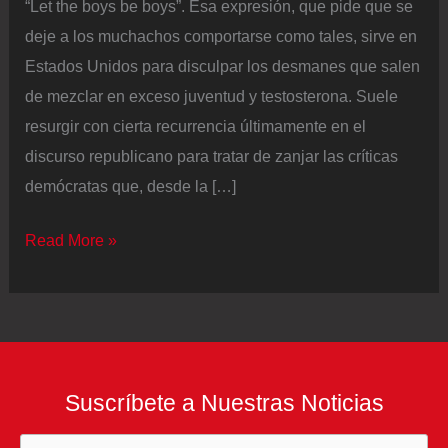
“Let the boys be boys”. Esa expresión, que pide que se
deje a los muchachos comportarse como tales, sirve en
Estados Unidos para disculpar los desmanes que salen
de mezclar en exceso juventud y testosterona. Suele
resurgir con cierta recurrencia últimamente en el
discurso republicano para tratar de zanjar las críticas
demócratas que, desde la […]
J.
Read More »
D.
Vance
defiende
a
los
Suscríbete a Nuestras Noticias
jóvenes