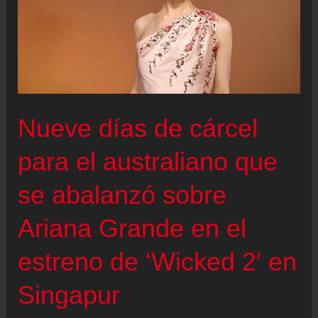
Nueve días de cárcel
para el australiano que
se abalanzó sobre
Ariana Grande en el
estreno de ‘Wicked 2′ en
Singapur