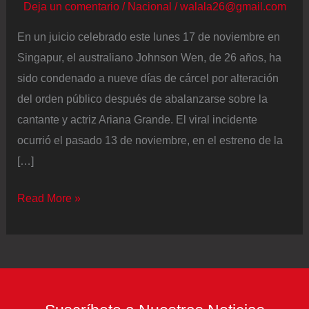
Deja un comentario
/
Nacional
/
walala26@gmail.com
En un juicio celebrado este lunes 17 de noviembre en
Singapur, el australiano Johnson Wen, de 26 años, ha
sido condenado a nueve días de cárcel por alteración
del orden público después de abalanzarse sobre la
cantante y actriz Ariana Grande. El viral incidente
ocurrió el pasado 13 de noviembre, en el estreno de la
[…]
Nueve
Read More »
días
de
cárcel
para
el