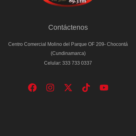
células
inmunes
más
Contáctenos
abundantes
Centro Comercial Molino del Parque OF 209- Chocontá
(Cundinamarca)
Celular: 333 733 0337