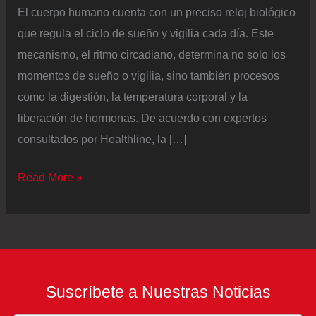
El cuerpo humano cuenta con un preciso reloj biológico
que regula el ciclo de sueño y vigilia cada día. Este
mecanismo, el ritmo circadiano, determina no solo los
momentos de sueño o vigilia, sino también procesos
como la digestión, la temperatura corporal y la
liberación de hormonas. De acuerdo con expertos
consultados por Healthline, la […]
Por
Read More »
qué
cuidar
el
ritmo
circadiano
Suscríbete a Nuestras Noticias
ayuda