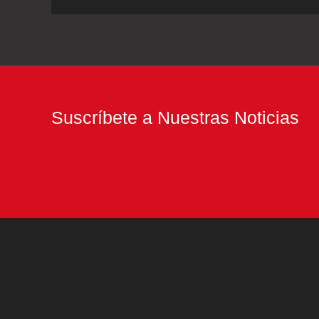
para
diferenciarse
en
el
mercado
Suscríbete a Nuestras Noticias
internacional