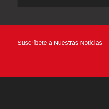
en
las
fronteras
con
Alemania
y
Suscríbete a Nuestras Noticias
Lituania