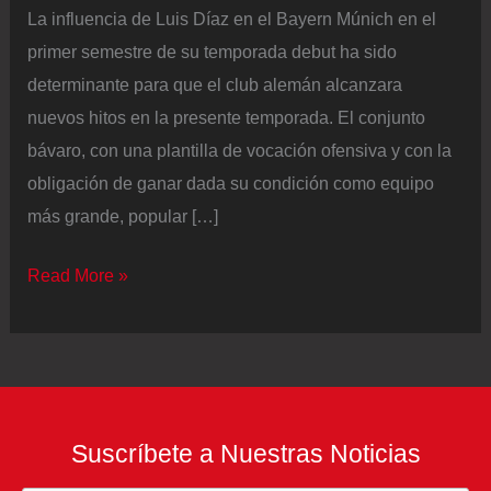
La influencia de Luis Díaz en el Bayern Múnich en el
primer semestre de su temporada debut ha sido
determinante para que el club alemán alcanzara
nuevos hitos en la presente temporada. El conjunto
bávaro, con una plantilla de vocación ofensiva y con la
obligación de ganar dada su condición como equipo
más grande, popular […]
Luis
Read More »
Díaz
impulsa
récords
inéditos
para
Suscríbete a Nuestras Noticias
el