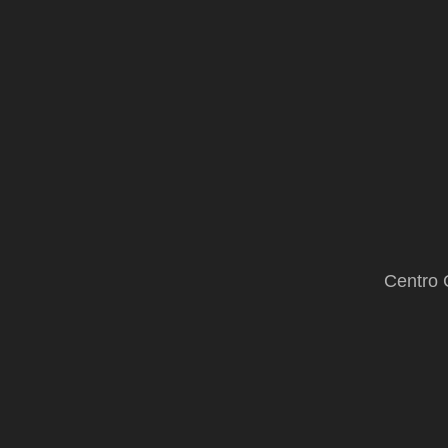
la
enfermedad
Centro 