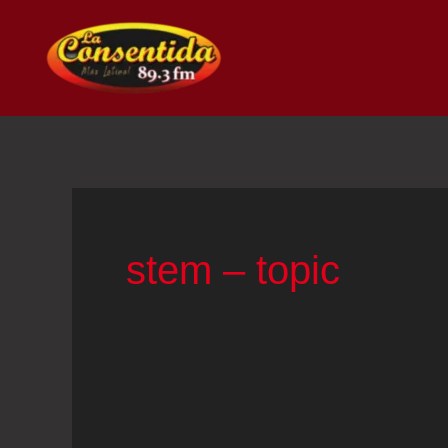
Ir
al
contenido
stem – topic