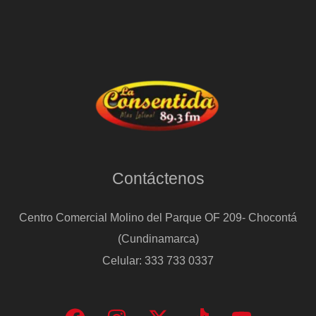
al
espectáculo
de
Bad
Bunny
en
la
Super
Contáctenos
Bowl
Centro Comercial Molino del Parque OF 209- Chocontá
(Cundinamarca)
Celular: 333 733 0337