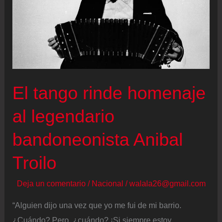
El tango rinde homenaje
al legendario
bandoneonista Anibal
Troilo
Deja un comentario
/
Nacional
/
walala26@gmail.com
“Alguien dijo una vez que yo me fui de mi barrio.
¿Cuándo? Pero, ¿cuándo? ¡Si siempre estoy