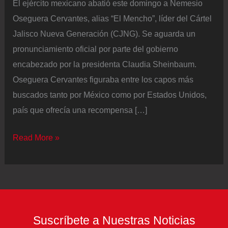
El ejército mexicano abatió este domingo a Nemesio
Oseguera Cervantes, alias “El Mencho”, líder del Cártel
Jalisco Nueva Generación (CJNG). Se aguarda un
pronunciamiento oficial por parte del gobierno
encabezado por la presidenta Claudia Sheinbaum.
Oseguera Cervantes figuraba entre los capos más
buscados tanto por México como por Estados Unidos,
país que ofrecía una recompensa […]
Tensión
Read More »
en
México:
fuerte
operativo
de
Suscríbete a Nuestras Noticias