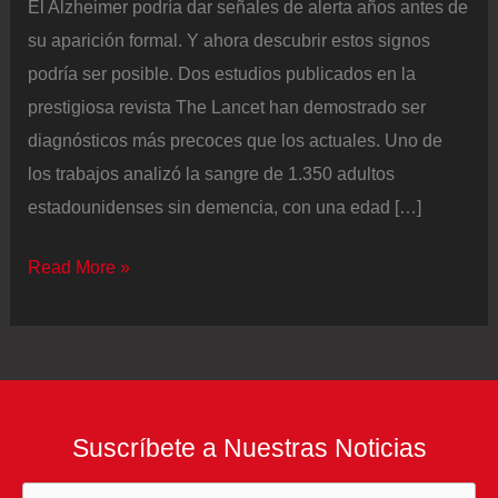
El Alzheimer podría dar señales de alerta años antes de
su aparición formal. Y ahora descubrir estos signos
podría ser posible. Dos estudios publicados en la
prestigiosa revista The Lancet han demostrado ser
diagnósticos más precoces que los actuales. Uno de
los trabajos analizó la sangre de 1.350 adultos
estadounidenses sin demencia, con una edad […]
Un
Read More »
análisis
de
sangre
revela
los
Suscríbete a Nuestras Noticias
síntomas