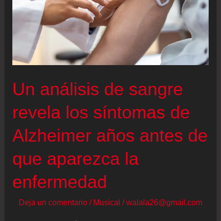
Un análisis de sangre
revela los síntomas de
Alzheimer años antes de
que aparezca la
enfermedad
Deja un comentario
/
Musical
/
walala26@gmail.com