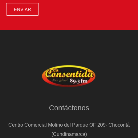
por
ENVIAR
tormentas
en
el
AMBA
y
otras
8
provincias
Contáctenos
Centro Comercial Molino del Parque OF 209- Chocontá
(Cundinamarca)