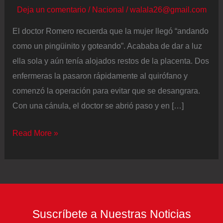
Deja un comentario
/
Nacional
/
walala26@gmail.com
El doctor Romero recuerda que la mujer llegó “andando
como un pingüinito y goteando”. Acababa de dar a luz
ella sola y aún tenía alojados restos de la placenta. Dos
enfermeras la pasaron rápidamente al quirófano y
comenzó la operación para evitar que se desangrara.
Con una cánula, el doctor se abrió paso y en […]
Un
Read More »
McDonald’s
convertido
en
hospital:
la
Suscríbete a Nuestras Noticias
improvisación