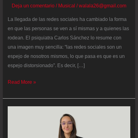
Deja un comentario
/
Musical
/
walala26@gmail.com
La llegada de las redes sociales ha cambiado la forma
en que las personas se ven a sí mismas y a quienes las
rodean. El psiquiatra Carlos Sánchez lo resume con
una imagen muy sencilla: “las redes sociales son un
espejo de nosotros mismos, lo que pasa es que es un
espejo distorsionado”. Es decir, […]
Carlos
Read More »
Sánchez,
psiquiatra:
“Las
redes
sociales
son