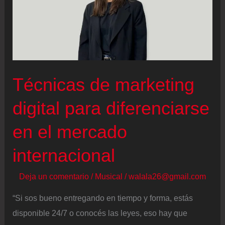
un
espejo
de
nosotros
mismos,
Técnicas de marketing
lo
digital para diferenciarse
que
pasa
en el mercado
es
que
internacional
es
Deja un comentario
/
Musical
/
walala26@gmail.com
un
espejo
“Si sos bueno entregando en tiempo y forma, estás
distorsionado”
disponible 24/7 o conocés las leyes, eso hay que