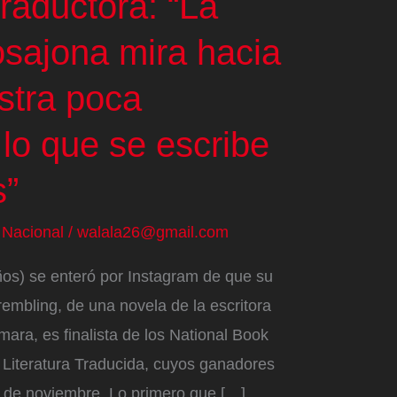
raductora: “La
losajona mira hacia
stra poca
 lo que se escribe
s”
/
Nacional
/
walala26@gmail.com
os) se enteró por Instagram de que su
embling, de una novela de la escritora
ra, es finalista de los National Book
 Literatura Traducida, cuyos ganadores
 de noviembre. Lo primero que […]