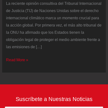
La reciente opinión consultiva del Tribunal Internacional
de Justicia (TIJ) de Naciones Unidas sobre el derecho
internacional climático marca un momento crucial para
la acción global. Por primera vez, el más alto tribunal de
la ONU ha afirmado que los Estados tienen la
obligación legal de proteger el medio ambiente frente a
las emisiones de […]
La
Read More »
solidaridad
climática
ya
es
un
Suscríbete a Nuestras Noticias
deber