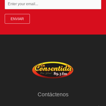
compartido
ENVIAR
Contáctenos