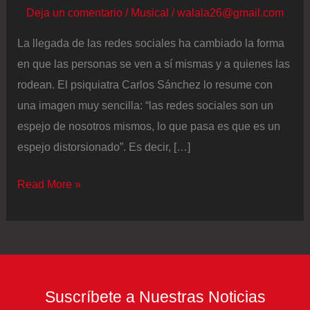
Deja un comentario
/
Musical
/
walala26@gmail.com
La llegada de las redes sociales ha cambiado la forma
en que las personas se ven a sí mismas y a quienes las
rodean. El psiquiatra Carlos Sánchez lo resume con
una imagen muy sencilla: “las redes sociales son un
espejo de nosotros mismos, lo que pasa es que es un
espejo distorsionado”. Es decir, […]
Carlos
Read More »
Sánchez,
psiquiatra:
“Las
redes
sociales
Suscríbete a Nuestras Noticias
son