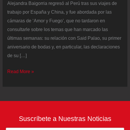
Alejandra Baigorria regresó al Perú tras sus viajes de
trabajo por España y China, y fue abordada por las
cámaras de ‘Amor y Fuego’, que no tardaron en
consultarle sobre los temas que han marcado las
últimas semanas: su relación con Said Palao, su primer
aniversario de bodas y, en particular, las declaraciones
de su […]
Alejandra
Read More »
Baigorria
rompe
el
silencio
sobre
Suscríbete a Nuestras Noticias
su