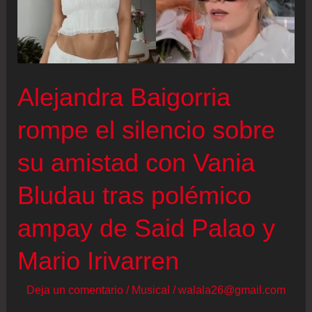
Alejandra Baigorria
rompe el silencio sobre
su amistad con Vania
Bludau tras polémico
ampay de Said Palao y
Mario Irivarren
Deja un comentario
/
Musical
/
walala26@gmail.com