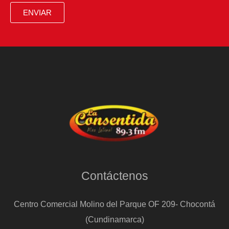
la
ENVIAR
oposición
en
el
Congreso
Contáctenos
Centro Comercial Molino del Parque OF 209- Chocontá
(Cundinamarca)