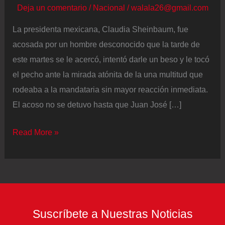
Deja un comentario
/
Nacional
/
walala26@gmail.com
La presidenta mexicana, Claudia Sheinbaum, fue
acosada por un hombre desconocido que la tarde de
este martes se le acercó, intentó darle un beso y le tocó
el pecho ante la mirada atónita de la una multitud que
rodeaba a la mandataria sin mayor reacción inmediata.
El acoso no se detuvo hasta que Juan José […]
El
Read More »
episodio
de
acoso
a
Claudia
Suscríbete a Nuestras Noticias
Sheinbaum