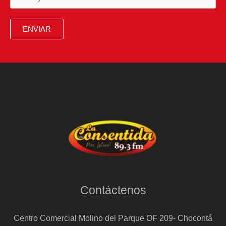
a
martillazos
ENVIAR
de
su
padre
Contáctenos
Centro Comercial Molino del Parque OF 209- Chocontá