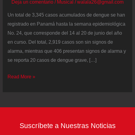
Deja un comentario
/
Musical
/
walala26@gmail.com
Un total de 3,345 casos acumulados de dengue se han
registrado en Panamá hasta la semana epidemiológica
No. 24, que corresponde del 14 al 20 de junio del año
en curso. Del total, 2,919 casos son sin signos de
alarma, mientras que 406 presentan signos de alarma y
se reporta 20 casos de dengue grave, […]
Aunque
Read More »
el
dengue
cede
un
poco
Suscríbete a Nuestras Noticias
en