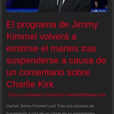
sustitución
de
Bob
El programa de Jimmy
Iger
Kimmel volverá a
emitirse el martes tras
suspenderse a causa de
un comentario sobre
Charlie Kirk
Deja un comentario
/
Nacional
/
walala26@gmail.com
Vuelve Jimmy Kimmel Live! Tras una semana de
suspensión a raíz de un chiste de su presentador