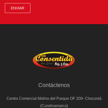
martes
ENVIAR
tras
suspenderse
a
causa
de
un
comentario
sobre
Charlie
Kirk
Contáctenos
Centro Comercial Molino del Parque OF 209- Chocontá
(Cundinamarca)