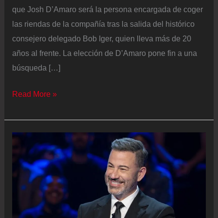
que Josh D’Amaro será la persona encargada de coger
las riendas de la compañía tras la salida del histórico
consejero delegado Bob Iger, quien lleva más de 20
años al frente. La elección de D’Amaro pone fin a una
búsqueda […]
Disney
Read More »
nombra
a
Josh
D’Amaro
nuevo
consejero
delegado
en