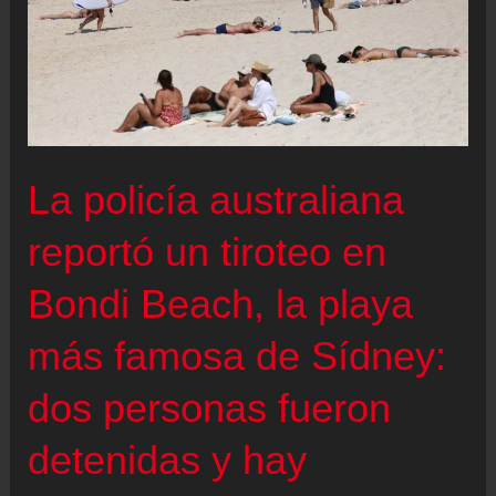
La policía australiana
reportó un tiroteo en
Bondi Beach, la playa
más famosa de Sídney:
dos personas fueron
detenidas y hay