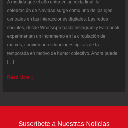
A medida que el año entra en su recta final, la
celebración de Navidad surge como uno de los ejes
centrales en las interacciones digitales. Las redes
sociales, desde WhatsApp hasta Instagram y Facebook,
experimentan un incremento en la circulación de
memes, convirtiendo situaciones típicas de la
temporada en motivo de humor colectivo. Ahora puede
[…]
Navidad
Read More »
2025
en
Colombia:
estos
son
Suscríbete a Nuestras Noticias